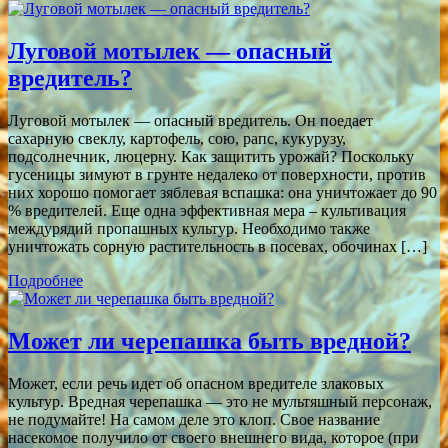
Луговой мотылек — опасный
вредитель?
Луговой мотылек — опасный вредитель. Он поедает
сахарную свеклу, картофель, сою, рапс, кукурузу,
подсолнечник, люцерну. Как защитить урожай? Поскольку
гусеницы зимуют в грунте недалеко от поверхности, против
них хорошо помогает зяблевая вспашка: она уничтожает до 90
% вредителей. Еще одна эффективная мера – культивация
междурядий пропашных культур. Необходимо также
уничтожать сорную растительность в посевах, обочинах […]
Подробнее
Может ли черепашка быть вредной?
Может, если речь идет об опасном вредителе злаковых
культур. Вредная черепашка — это не мультяшный персонаж,
не подумайте! На самом деле это клоп. Свое название
насекомое получило от своего внешнего вида, которое (при