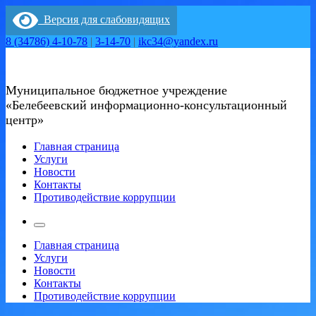
Перейти
Версия для слабовидящих
к
содержимому
8 (34786) 4-10-78
|
3-14-70
|
ikc34@yandex.ru
Муниципальное бюджетное учреждение
«Белебеевский информационно-консультационный
центр»
Главная страница
Услуги
Новости
Контакты
Противодействие коррупции
Главная страница
Услуги
Новости
Контакты
Противодействие коррупции