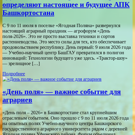
определяют настоящее и будущее АПК
Башкортостана
С 9 по 11 июля в поселке «Ягодная Поляна» развернулся
настоящий аграрный праздник — агрофорум «День
поля-2026». Это не просто выставка техники и сортов
растениеводства. Это место силы для тех, кто обеспечивает
продовольствием республику. День первый: 9 июля 2026 года
— Учебно-научный центр БашГАУ превратился в полигон
инноваций: Технологии будущего уже здесь. «Трактор-шоу»
— зрелищное […]
Подробнее
«День поля» — важное событие для
аграриев
«День поля – 2026» в Башкортостане стал крупнейшим
отраслевым событием. Оно прошло с 9 по 11 июля 2026 года
на опытных полях Учебно-научного центра Башкирского
государственного аграрного университета рядом с деревней
Ягодная поляна Уфимского района. Форум объединил