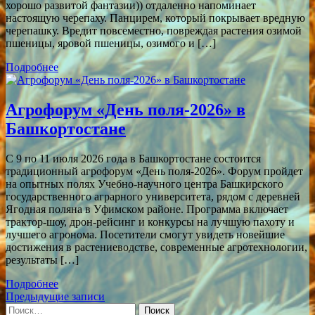
хорошо развитой фантазии)) отдаленно напоминает
настоящую черепаху. Панцирем, который покрывает вредную
черепашку. Вредит повсеместно, повреждая растения озимой
пшеницы, яровой пшеницы, озимого и […]
Подробнее
Агрофорум «День поля-2026» в
Башкортостане
С 9 по 11 июля 2026 года в Башкортостане состоится
традиционный агрофорум «День поля-2026». Форум пройдет
на опытных полях Учебно-научного центра Башкирского
государственного аграрного университета, рядом с деревней
Ягодная поляна в Уфимском районе. Программа включает
трактор-шоу, дрон-рейсинг и конкурсы на лучшую пахоту и
лучшего агронома. Посетители смогут увидеть новейшие
достижения в растениеводстве, современные агротехнологии,
результаты […]
Подробнее
Навигация
Предыдущие записи
Найти: