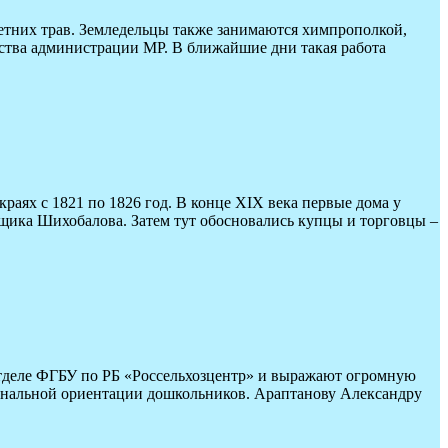
летних трав. Земледельцы также занимаются химпрополкой,
йства администрации МР. В ближайшие дни такая работа
раях с 1821 по 1826 год. В конце XIX века первые дома у
щика Шихобалова. Затем тут обосновались купцы и торговцы –
отделе ФГБУ по РБ «Россельхозцентр» и выражают огромную
иональной ориентации дошкольников. Араптанову Александру