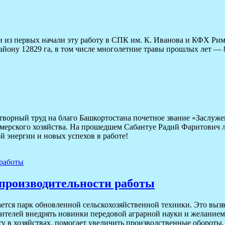
и из первых начали эту работу в СПК им. К. Иванова и КФХ Ри
йону 12829 га, в том числе многолетние травы прошлых лет — 8
ворный труд на благо Башкортостана почетное звание «Заслуже
рмерского хозяйства. На прошедшем Сабантуе Радий Фаритович 
й энергии и новых успехов в работе!
 производительности работы
ется парк обновленной сельскохозяйственной техники. Это вызв
дителей внедрять новинки передовой аграрной науки и желание
ту в хозяйствах, помогает увеличить производственные обороты.