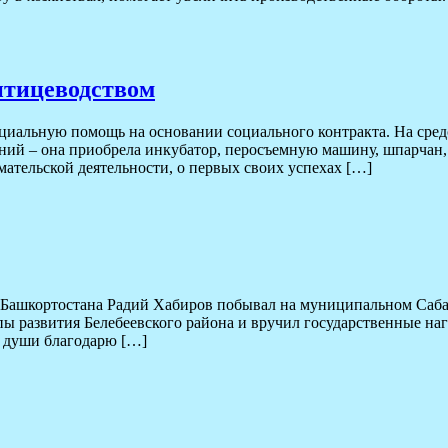
 птицеводством
оциальную помощь на основании социального контракта. На сред
ий – она приобрела инкубатор, перосъемную машину, шпарчан, 
ательской деятельности, о первых своих успехах […]
а Башкортостана Радий Хабиров побывал на муниципальном Саба
 развития Белебеевского района и вручил государственные наг
т души благодарю […]