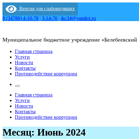
Перейти
Версия для слабовидящих
к
содержимому
8 (34786) 4-10-78
|
3-14-70
|
ikc34@yandex.ru
Муниципальное бюджетное учреждение «Белебеевский
Главная страница
Услуги
Новости
Контакты
Противодействие коррупции
Главная страница
Услуги
Новости
Контакты
Противодействие коррупции
Месяц:
Июнь 2024