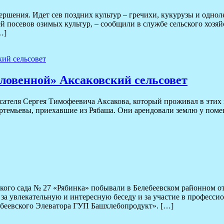
ершения. Идет сев поздних культур – гречихи, кукурузы и одно
й посевов озимых культур, – сообщили в службе сельского хозя
…]
словенной» Аксаковский сельсовет
сателя Сергея Тимофеевича Аксакова, который проживал в этих к
темьевы, приехавшие из Рябаша. Они арендовали землю у поме
кого сада № 27 «Рябинка» побывали в Белебеевском районном 
за увлекательную и интересную беседу и за участие в професс
беевского Элеватора ГУП Башхлебопродукт». […]