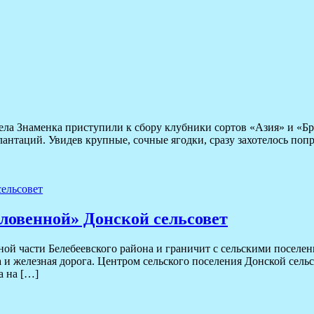
села Знаменка приступили к сбору клубники сортов «Азия» и «
плантаций. Увидев крупные, сочные ягодки, сразу захотелось поп
словенной» Донской сельсовет
чной части Белебеевского района и граничит с сельскими посел
 и железная дорога. Центром сельского поселения Донской сельсо
а на […]