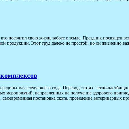
 кто посвятил свою жизнь заботе о земле. Праздник посвящен все
й продукции. Этот труд далеко не простой, но он жизненно важ
 комплексов
 середины мая следующего года. Перевод скота с летне-пастбищн
ных мероприятий, направленных на получение здорового припл
, своевременная постановка скота, проведение ветеринарных 