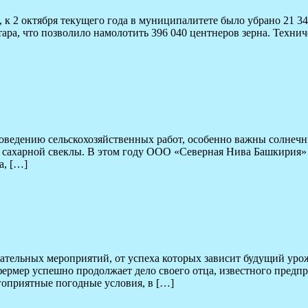
к 2 октября текущего года в муниципалитете было убрано 21 34
ара, что позволило намолотить 396 040 центнеров зерна. Технич
едению сельскохозяйственных работ, особенно важны солнечные
а сахарной свеклы. В этом году ООО «Северная Нива Башкирия»
а, […]
ательных мероприятий, от успеха которых зависит будущий уро
рмер успешно продолжает дело своего отца, известного предп
гоприятные погодные условия, в […]