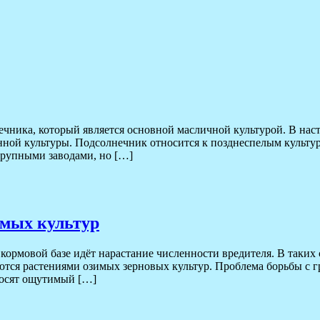
чника, который является основной масличной культурой. В наст
анной культуры. Подсолнечник относится к позднеспелым культур
крупными заводами, но […]
имых культур
кормовой базе идёт нарастание численности вредителя. В таких 
аются растениями озимых зерновых культур. Проблема борьбы 
носят ощутимый […]