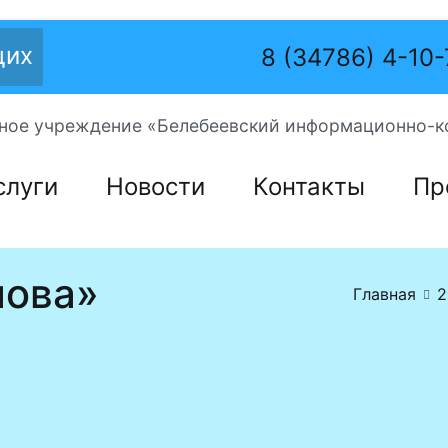
щих
8 (34786) 4-10
ое учреждение «Белебеевский информационно-к
слуги
Новости
Контакты
Пр
лова»
Главная
2