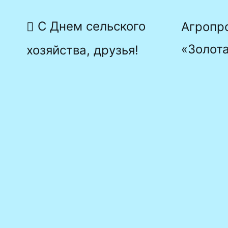
Навигация
С Днем сельского
Агропр
по
«Золот
хозяйства, друзья!
записям