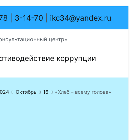
-78
|
3-14-70
|
ikc34@yandex.ru
онсультационный центр»
отиводействие коррупции
024
Октябрь
16
«Хлеб – всему голова»