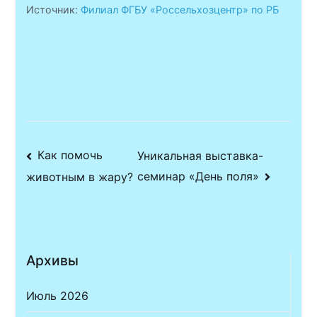
Источник:
Филиал ФГБУ «Россельхозцентр» по РБ
Навигация
Как помочь
Уникальная выставка-
семинар «День поля»
животным в жару?
по
записям
Архивы
Июль 2026