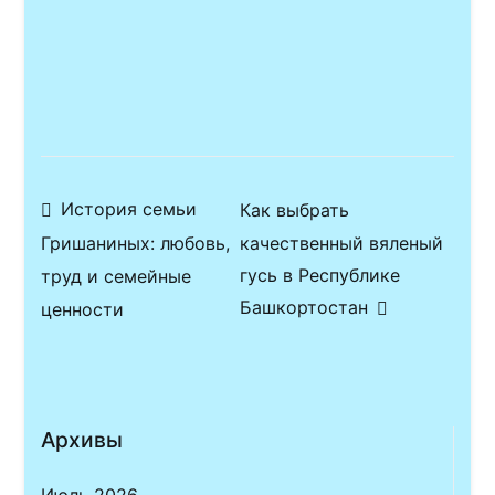
Навигация
История семьи
Как выбрать
качественный вяленый
Гришаниных: любовь,
по
гусь в Республике
труд и семейные
записям
Башкортостан
ценности
Архивы
Июль 2026