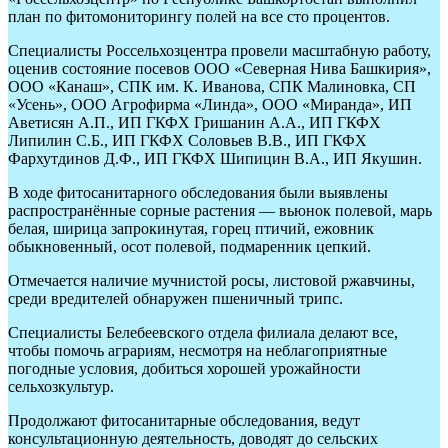
план по фитомониторингу полей на все сто процентов.
Специалисты Россельхозцентра провели масштабную работу,
оценив состояние посевов ООО «Северная Нива Башкирия»,
ООО «Канаш», СПК им. К. Иванова, СПК Малиновка, СП
«Усень», ООО Агрофирма «Линда», ООО «Миранда», ИП
Аветисян А.П., ИП ГКФХ Гришанин А.А., ИП ГКФХ
Липилин С.Б., ИП ГКФХ Соловьев В.В., ИП ГКФХ
Фархутдинов Д.Ф., ИП ГКФХ Шипицин В.А., ИП Якушин.
В ходе фитосанитарного обследования были выявлены
распространённые сорные растения — вьюнок полевой, марь
белая, ширица запрокинутая, горец птичий, ежовник
обыкновенный, осот полевой, подмаренник цепкий.
Отмечается наличие мучнистой росы, листовой ржавчины,
среди вредителей обнаружен пшеничный трипс.
Специалисты Белебеевского отдела филиала делают все,
чтобы помочь аграриям, несмотря на неблагоприятные
погодные условия, добиться хорошей урожайности
сельхозкультур.
Продолжают фитосанитарные обследования, ведут
консультационную деятельность, доводят до сельских