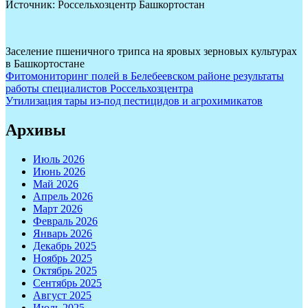
Источник: Россельхозцентр Башкортостан
Заселение пшеничного трипса на яровых зерновых культурах
в Башкортостане
Навигация
Фитомониторинг полей в Белебеевском районе результаты
работы специалистов Россельхозцентра
по
Утилизация тары из-под пестицидов и агрохимикатов
записям
Архивы
Июль 2026
Июнь 2026
Май 2026
Апрель 2026
Март 2026
Февраль 2026
Январь 2026
Декабрь 2025
Ноябрь 2025
Октябрь 2025
Сентябрь 2025
Август 2025
Июль 2025