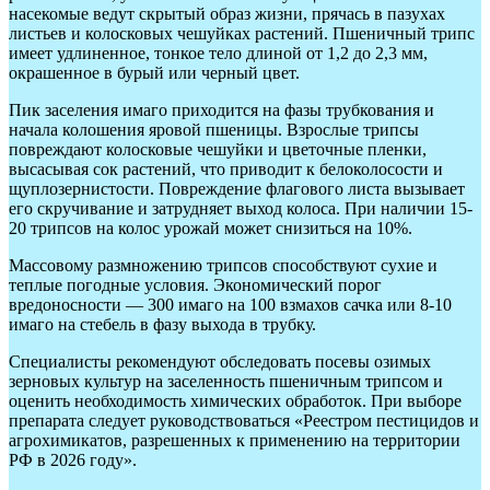
насекомые ведут скрытый образ жизни, прячась в пазухах
листьев и колосковых чешуйках растений. Пшеничный трипс
имеет удлиненное, тонкое тело длиной от 1,2 до 2,3 мм,
окрашенное в бурый или черный цвет.
Пик заселения имаго приходится на фазы трубкования и
начала колошения яровой пшеницы. Взрослые трипсы
повреждают колосковые чешуйки и цветочные пленки,
высасывая сок растений, что приводит к белоколосости и
щуплозернистости. Повреждение флагового листа вызывает
его скручивание и затрудняет выход колоса. При наличии 15-
20 трипсов на колос урожай может снизиться на 10%.
Массовому размножению трипсов способствуют сухие и
теплые погодные условия. Экономический порог
вредоносности — 300 имаго на 100 взмахов сачка или 8-10
имаго на стебель в фазу выхода в трубку.
Специалисты рекомендуют обследовать посевы озимых
зерновых культур на заселенность пшеничным трипсом и
оценить необходимость химических обработок. При выборе
препарата следует руководствоваться «Реестром пестицидов и
агрохимикатов, разрешенных к применению на территории
РФ в 2026 году».