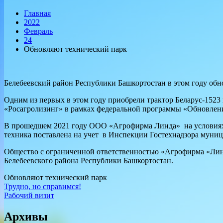
Главная
2022
Февраль
24
Обновляют технический парк
Белебеевский район Республики Башкортостан в этом году обн
Одним из первых в этом году приобрели трактор Беларус-152
«Росагролизинг» в рамках федеральной программы «Обновлени
В прошедшем 2021 году ООО «Агрофирма Линда» на условиях л
техника поставлена на учет в Инспекции Гостехнадзора муниц
Общество с ограниченной ответственностью «Агрофирма «Линд
Белебеевского района Республики Башкортостан.
Обновляют технический парк
Навигация
Трудно, но справимся!
Рабочий визит
по
записям
Архивы