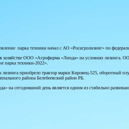
овление парка техники начал с АО «Росагролизинг» по федерал
3 в хозяйстве ООО «Агрофирма «Линда» на условиях лизинга. 
е парка техники-2022».
изинга приобрело трактор марки Кировец-525, оборотный плуг
ипального района Белебеевский район РБ.
а» на сегодняшний день является одним из стабильно развива