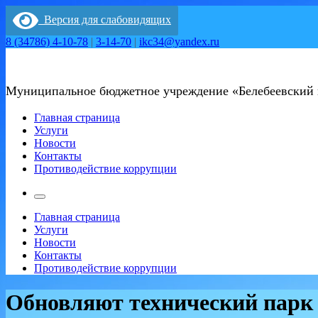
Перейти
Версия для слабовидящих
к
содержимому
8 (34786) 4-10-78
|
3-14-70
|
ikc34@yandex.ru
Муниципальное бюджетное учреждение «Белебеевский
Главная страница
Услуги
Новости
Контакты
Противодействие коррупции
Главная страница
Услуги
Новости
Контакты
Противодействие коррупции
Обновляют технический парк