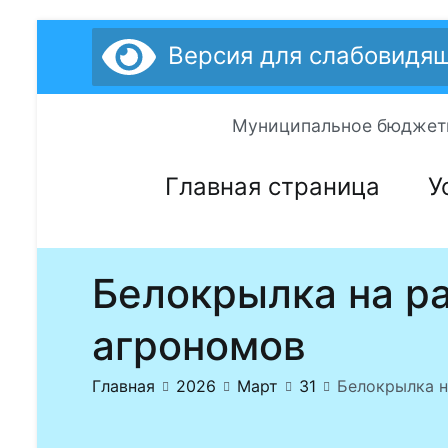
Перейти
Версия для слабовидя
к
содержимому
Муниципальное бюджетн
Главная страница
У
Белокрылка на ра
агрономов
Главная
2026
Март
31
Белокрылка н