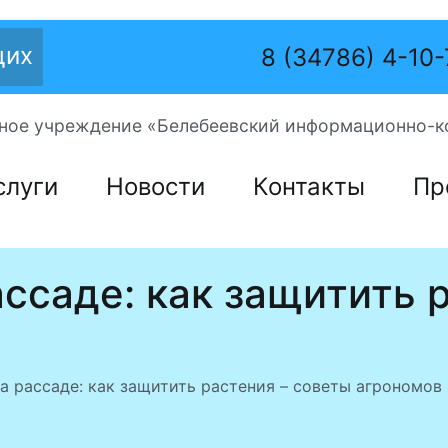
щих
8 (34786) 4-10
ое учреждение «Белебеевский информационно-к
слуги
Новости
Контакты
Пр
ссаде: как защитить 
а рассаде: как защитить растения – советы агрономов