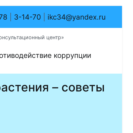
-78
|
3-14-70
|
ikc34@yandex.ru
онсультационный центр»
отиводействие коррупции
растения – советы