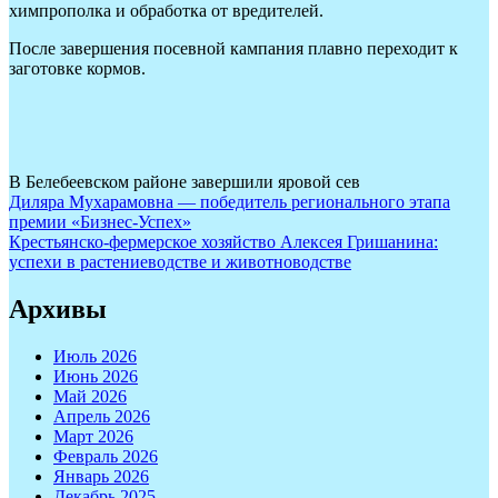
химпрополка и обработка от вредителей.
После завершения посевной кампания плавно переходит к
заготовке кормов.
В Белебеевском районе завершили яровой сев
Навигация
Диляра Мухарамовна — победитель регионального этапа
премии «Бизнес-Успех»
по
Крестьянско-фермерское хозяйство Алексея Гришанина:
записям
успехи в растениеводстве и животноводстве
Архивы
Июль 2026
Июнь 2026
Май 2026
Апрель 2026
Март 2026
Февраль 2026
Январь 2026
Декабрь 2025